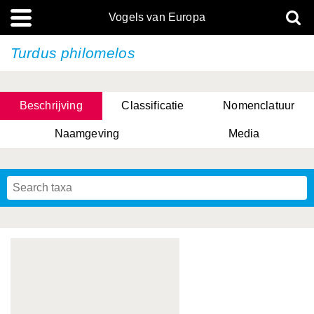
Vogels van Europa
Turdus philomelos
Beschrijving
Classificatie
Nomenclatuur
Naamgeving
Media