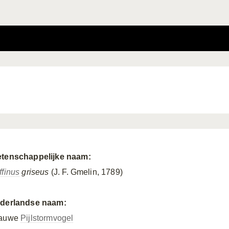
tenschappelijke naam:
ffinus
griseus
(J. F. Gmelin, 1789)
derlandse naam:
auwe
Pijlstormvogel