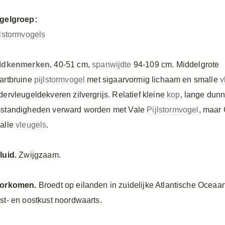
gelgroep:
jlstormvogels
ldkenmerken
.
40-51 cm,
spanwijdte
94-109 cm. Middelgrote
artbruine
pijlstormvogel
met sigaarvormig lichaam en smalle
v
dervleugeldekveren zilvergrijs. Relatief kleine
kop
, lange dun
standigheden verward worden met Vale
Pijlstormvogel
, maar 
alle
vleugels
.
luid.
Zwijgzaam.
orkomen.
Broedt op eilanden in zuidelijke Atlantische Oceaa
st- en oostkust noordwaarts.