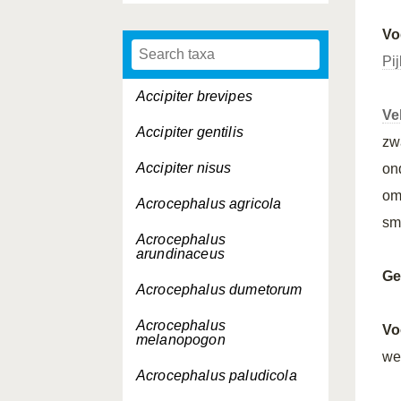
Vo
Pi
Accipiter brevipes
Ve
Accipiter gentilis
zw
Accipiter nisus
on
om
Acrocephalus agricola
sm
Acrocephalus
arundinaceus
Ge
Acrocephalus dumetorum
Acrocephalus
Vo
melanopogon
we
Acrocephalus paludicola