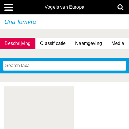
Vogels van Europa
Uria lomvia
Beschrijving
Classificatie
Naamgeving
Media