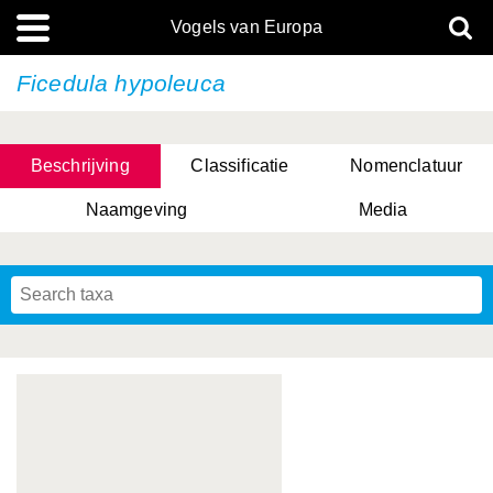
Vogels van Europa
Ficedula hypoleuca
Beschrijving
Classificatie
Nomenclatuur
Naamgeving
Media