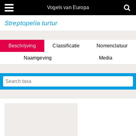
Vogels van Europa
Streptopelia turtur
Beschrijving
Classificatie
Nomenclatuur
Naamgeving
Media