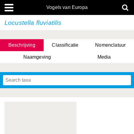
Vogels van Europa
Locustella fluviatilis
Beschrijving
Classificatie
Nomenclatuur
Naamgeving
Media