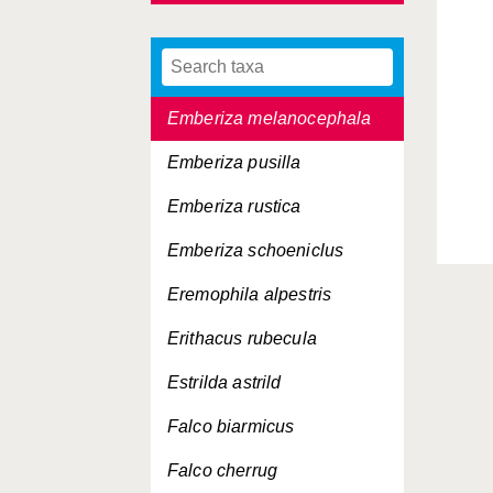
Emberiza citrinella
Emberiza hortulana
Emberiza melanocephala
Emberiza pusilla
Emberiza rustica
Emberiza schoeniclus
Eremophila alpestris
Erithacus rubecula
Estrilda astrild
Falco biarmicus
Falco cherrug