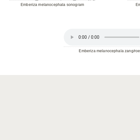
Emberiza melanocephala sonogram
Em
Emberiza melanocephala zang/ro