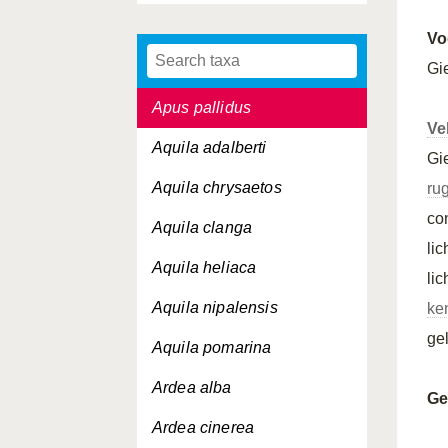
Apus caffer
Vo
Apus melba
Gi
Apus pallidus
Ve
Aquila adalberti
Gi
Aquila chrysaetos
ru
co
Aquila clanga
li
Aquila heliaca
lic
Aquila nipalensis
ke
ge
Aquila pomarina
Ardea alba
Ge
Ardea cinerea