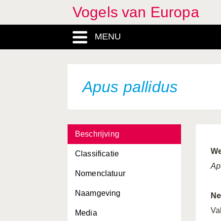
Vogels van Europa
Anser brachyrhynchus
MENU
Anser erythropus
Anser fabalis
Anthus campestris
Apus pallidus
Anthus cervinus
Anthus petrosus
Beschrijving
Anthus pratensis
We
Classificatie
Anthus richardi
Ap
Nomenclatuur
Anthus spinoletta
Naamgeving
Anthus trivialis
Ne
Va
Media
Apus apus