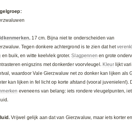
gelgroep:
erzwaluwen
ldkenmerken
.
17 cm. Bijna niet te onderscheiden van
erzwaluw. Tegen donkere achtergrond is te zien dat het
verenk
g
en buik, en witte keelvlek groter.
Slagpennen
en grote onderv
ntrasteren enigszins met donkerder voorvleugel.
Kleur
lijkt va
chtval, waardoor Vale Gierzwaluw net zo donker kan lijken als
hter kan lijken in fel licht op korte afstand (vooral juvenielen!)
nmerken
eveneens van belang: iets rondere vleugelpunten, ie
luid.
luid.
Vrijwel gelijk aan dat van Gierzwaluw, maar iets korter e