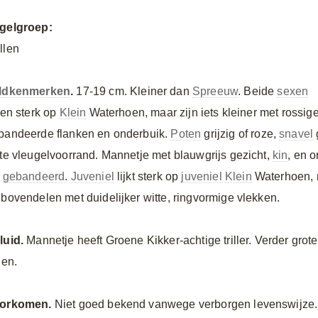
gelgroep:
llen
ldkenmerken
.
17-19 cm. Kleiner dan
Spreeuw
. Beide
sexen
ken sterk op
Klein
Waterhoen, maar zijn iets kleiner met rossig
bandeerde flanken en onderbuik.
Poten
grijzig of roze,
snavel
tte vleugelvoorrand. Mannetje met blauwgrijs gezicht,
kin
, en 
t
gebandeerd
.
Juveniel
lijkt sterk op
juveniel
Klein
Waterhoen, 
 bovendelen met duidelijker witte, ringvormige vlekken.
luid.
Mannetje heeft Groene Kikker-achtige triller. Verder grot
len.
orkomen.
Niet goed bekend vanwege verborgen levenswijze.