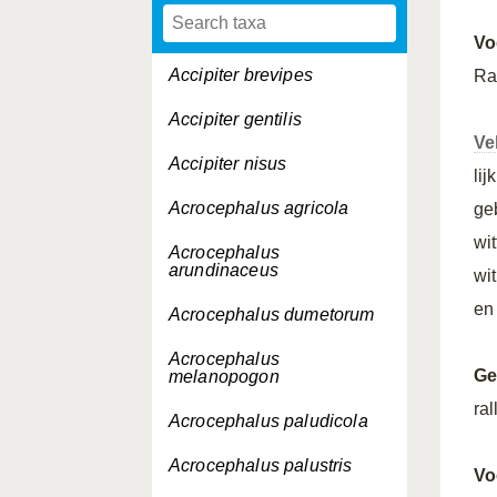
Vo
Accipiter brevipes
Ra
Accipiter gentilis
Ve
Accipiter nisus
lij
Acrocephalus agricola
ge
wi
Acrocephalus
arundinaceus
wi
en
Acrocephalus dumetorum
Acrocephalus
Ge
melanopogon
ral
Acrocephalus paludicola
Acrocephalus palustris
Vo