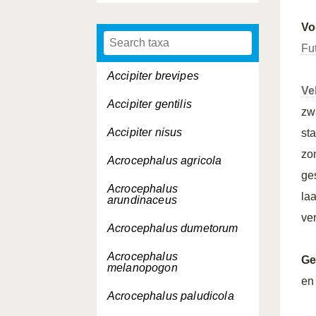
Vo
Fu
Accipiter brevipes
Ve
Accipiter gentilis
zw
Accipiter nisus
st
zo
Acrocephalus agricola
ge
Acrocephalus
la
arundinaceus
ver
Acrocephalus dumetorum
Acrocephalus
Ge
melanopogon
en
Acrocephalus paludicola