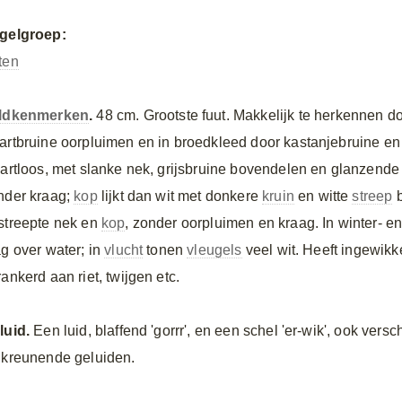
gelgroep:
ten
ldkenmerken
.
48 cm. Grootste fuut. Makkelijk te herkennen d
artbruine oorpluimen en in broedkleed door kastanjebruine en z
aartloos, met slanke nek, grijsbruine bovendelen en glanzende 
nder kraag;
kop
lijkt dan wit met donkere
kruin
en witte
streep
streepte nek en
kop
, zonder oorpluimen en kraag. In winter- e
ag over water; in
vlucht
tonen
vleugels
veel wit. Heeft ingewikke
ankerd aan riet, twijgen etc.
luid.
Een luid, blaffend 'gorrr', en een schel 'er-wik', ook ve
 kreunende geluiden.