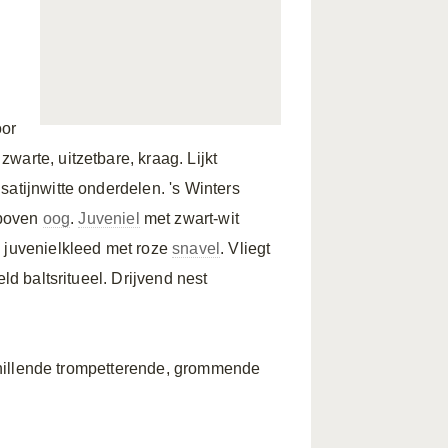
oor
warte, uitzetbare, kraag. Lijkt
satijnwitte onderdelen. 's Winters
boven
oog
.
Juveniel
met zwart-wit
n juvenielkleed met roze
snavel
. Vliegt
ld baltsritueel. Drijvend nest
rschillende trompetterende, grommende