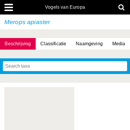
Vogels van Europa
Merops apiaster
Beschrijving
Classificatie
Naamgeving
Media