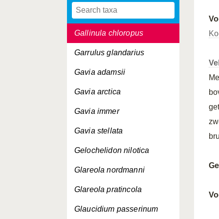
Gallinago media
Vo
Gallinula chloropus
Ko
Garrulus glandarius
Ve
Gavia adamsii
Me
Gavia arctica
bo
ge
Gavia immer
zw
Gavia stellata
br
Gelochelidon nilotica
Ge
Glareola nordmanni
Glareola pratincola
Vo
Glaucidium passerinum