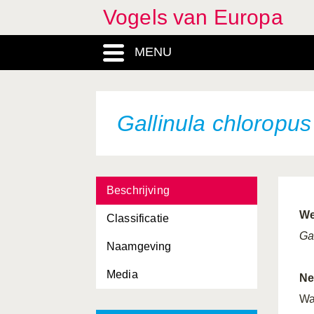
Vogels van Europa
Ficedula parva
MENU
Ficedula semitorquata
Fratercula arctica
Fringilla coelebs
Gallinula chloropus
Fringilla montifringilla
Fulica atra
Beschrijving
Fulica cristata
We
Classificatie
Fulmarus glacialis
Ga
Naamgeving
Galerida cristata
Media
Galerida theklae
Ne
Wa
Gallinago gallinago