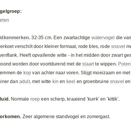
gelgroep:
eten
ldkenmerken
.
32-35 cm. Een zwartachtige
watervogel
die va
erkoet verschilt door kleiner formaat, rode bles, rode
snavel
me
venflank. Heeft opvallende witte - in het midden door zwart g
toond worden door voortdurend met de
staart
te wippen.
Poten
emmen de
kop
van achter naar voren. Stijgt moeizaam en me
uiner dan
adult
, met witte
kin
en
keel
en groenbruine
snavel
en 
luid.
Normale
roep
een scherp, kraaiend 'kurrk' en 'kittik'.
orkomen.
Zeer algemene standvogel en zomergast.