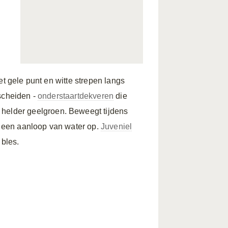
n
t gele punt en witte strepen langs
escheiden -
onderstaartdekveren
die
helder geelgroen. Beweegt tijdens
t een aanloop van water op.
Juveniel
bles.