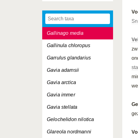
Galerida theklae
Vo
Gallinago gallinago
Sn
Gallinago media
Ve
Gallinula chloropus
zw
Garrulus glandarius
on
st
Gavia adamsii
mi
Gavia arctica
we
Gavia immer
Ge
Gavia stellata
ge
Gelochelidon nilotica
Glareola nordmanni
Vo