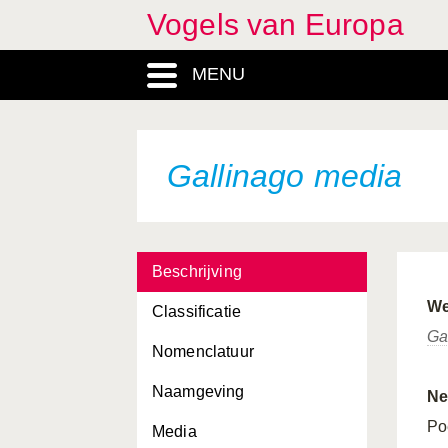
Vogels van Europa
Ficedula albicollis
MENU
Ficedula hypoleuca
Ficedula parva
Ficedula semitorquata
Gallinago media
Fratercula arctica
Fringilla coelebs
Beschrijving
Fringilla montifringilla
We
Classificatie
Fulica atra
Ga
Nomenclatuur
Fulica cristata
Naamgeving
Fulmarus glacialis
Ne
Po
Media
Galerida cristata