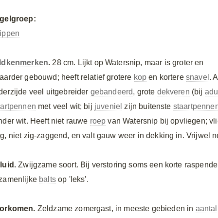
gelgroep:
ippen
ldkenmerken
.
28 cm. Lijkt op Watersnip, maar is groter en
aarder gebouwd; heeft relatief grotere
kop
en kortere
snavel
. 
derzijde veel uitgebreider
gebandeerd
, grote
dekveren
(bij
adu
aartpennen
met veel wit; bij
juveniel
zijn buitenste
staartpenne
nder wit. Heeft niet rauwe
roep
van Watersnip bij opvliegen; vli
g, niet zig-zaggend, en valt gauw weer in dekking in. Vrijwel n
luid.
Zwijgzame soort. Bij verstoring soms een korte raspend
zamenlijke
balts
op 'leks'.
orkomen.
Zeldzame zomergast, in meeste gebieden in
aantal