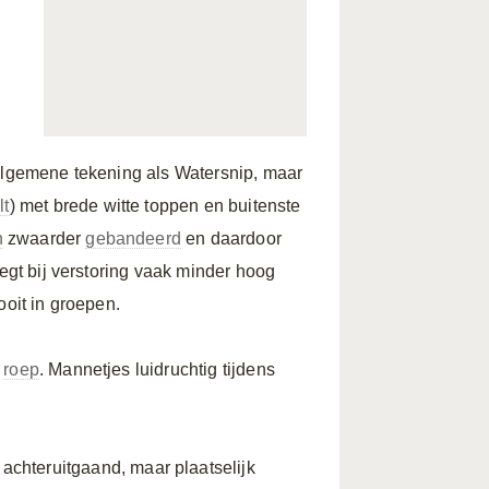
Algemene tekening als Watersnip, maar
lt
) met brede witte toppen en buitenste
n
zwaarder
gebandeerd
en daardoor
egt bij verstoring vaak minder hoog
ooit in groepen.
e
roep
. Mannetjes luidruchtig tijdens
achteruitgaand, maar plaatselijk