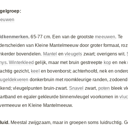
gelgroep:
euwen
ldkenmerken
.
65-77 cm. Een van de grootste
meeuwen
. Te
derscheiden van Kleine Mantelmeeuw door groter formaat, ro
nkerder bovendelen.
Mantel
en
vleugels
zwart; overigens wit.
nys
.
Winterkleed
gelijk, maar met bruin gestreepte
kop
en nek 
tachtig gezicht,
keel
en bovenborst; achterhoofd, nek en onder
eugeldekveren
donkerbruin met roomkleurige randen, zodoend
kend; vleugelpunten bruin-zwart.
Snavel
zwart,
poten
bleek vl
aartband en egaler gekleurde binnenvleugel voorkomen in
vluc
lvermeeuw en Kleine Mantelmeeuw.
luid.
Meestal zwijgzaam, maar in groepen soms luidruchtig. Ge