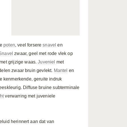
ze
poten
, veel forsere
snavel
en
Snavel
zwaar, geel met rode vlek op
met grijzige waas.
Juveniel
met
delen zwaar bruin gevlekt.
Mantel
en
e kenmerkende, geruite indruk
eeskleurig. Diffuse bruine subterminale
ht
verwarring met juveniele
luid herinnert aan dat van