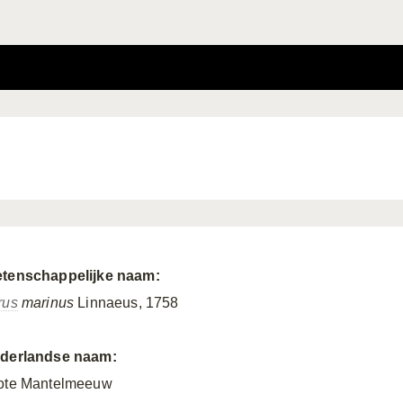
tenschappelijke naam:
rus
marinus
Linnaeus, 1758
derlandse naam:
ote Mantelmeeuw