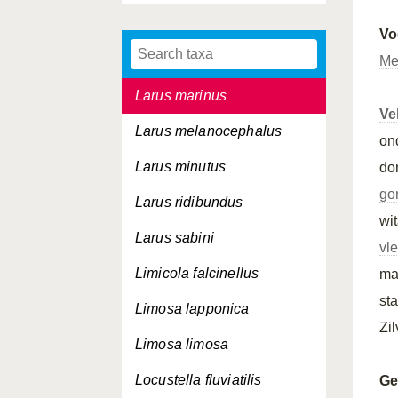
Larus glaucoides
Vo
Larus hyperboreus
Me
Larus marinus
Ve
Larus melanocephalus
on
Larus minutus
do
go
Larus ridibundus
wi
Larus sabini
vl
Limicola falcinellus
ma
st
Limosa lapponica
Zi
Limosa limosa
Locustella fluviatilis
Ge