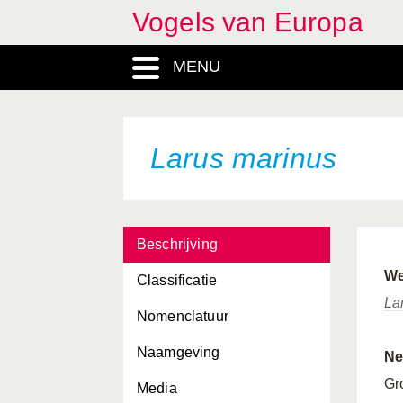
Vogels van Europa
Lanius excubitor
MENU
Lanius meridionalis
Lanius minor
Lanius nubicus
Larus marinus
Lanius senator
Larus argentatus
Beschrijving
Larus audouinii
We
Classificatie
Larus cachinnans
La
Nomenclatuur
Larus canus
Naamgeving
Larus fuscus
Ne
Gr
Media
Larus genei