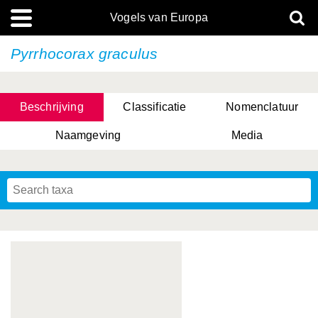
Vogels van Europa
Pyrrhocorax graculus
Beschrijving
Classificatie
Nomenclatuur
Naamgeving
Media