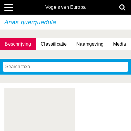
Vogels van Europa
Anas querquedula
Beschrijving
Classificatie
Naamgeving
Media