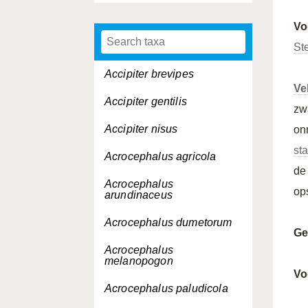
Vo
St
Accipiter brevipes
Ve
Accipiter gentilis
zw
Accipiter nisus
on
sta
Acrocephalus agricola
d
Acrocephalus
ops
arundinaceus
Acrocephalus dumetorum
Ge
Acrocephalus
melanopogon
Vo
Acrocephalus paludicola