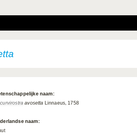
etta
tenschappelijke naam:
curvirostra
avosetta
Linnaeus, 1758
derlandse naam:
uut