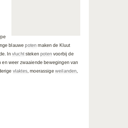
rpe
ange blauwe
poten
maken de Kluut
de. In
vlucht
steken
poten
voorbij de
een en weer zwaaiende bewegingen van
derige
vlaktes
, moerassige
weilanden
,