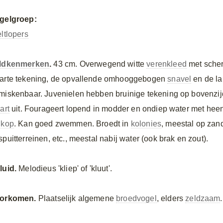
gelgroep:
eltlopers
ldkenmerken
.
43 cm. Overwegend witte
verenkleed
met sche
arte tekening, de opvallende omhooggebogen
snavel
en de l
miskenbaar. Juvenielen hebben bruinige tekening op bovenzij
art
uit. Fourageert lopend in modder en ondiep water met h
e
kop
. Kan goed zwemmen. Broedt in
kolonies
, meestal op zan
puitterreinen, etc., meestal nabij water (ook brak en zout).
luid.
Melodieus 'kliep' of 'kluut'.
orkomen.
Plaatselijk algemene
broedvogel
, elders
zeldzaam
.