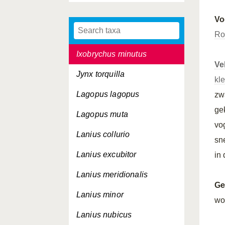
Hoplopterus spinosus
Vo
Hydrobates pelagicus
Ro
Ixobrychus minutus
Ve
Jynx torquilla
kle
Lagopus lagopus
zw
ge
Lagopus muta
vo
Lanius collurio
sn
Lanius excubitor
in
Lanius meridionalis
Ge
Lanius minor
wo
Lanius nubicus