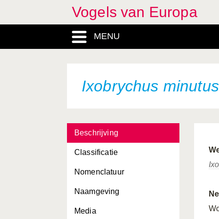
Vogels van Europa
Hieraaetus fasciatus
MENU
Hieraaetus pennatus
Himantopus himantopus
Hippolais caligata
Ixobrychus minutus
Hippolais icterina
Hippolais olivetorum
Beschrijving
Hippolais pallida
We
Classificatie
Hippolais polyglotta
Ix
Nomenclatuur
Hirundo daurica
Naamgeving
Hirundo rustica
Ne
Wo
Media
Histrionicus histrionicus