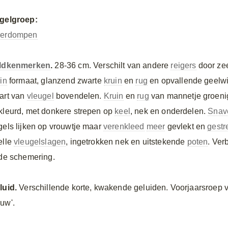
gelgroep:
erdompen
ldkenmerken
.
28-36 cm. Verschilt van andere
reigers
door ze
in
formaat, glanzend zwarte
kruin
en
rug
en opvallende geelwit
art van
vleugel
bovendelen.
Kruin
en
rug
van mannetje groenig
kleurd, met donkere strepen op
keel
, nek en onderdelen.
Snav
gels lijken op vrouwtje maar
verenkleed
meer
gevlekt en
gestr
elle
vleugelslagen
, ingetrokken nek en uitstekende
poten
. Ver
 de schemering.
luid.
Verschillende korte, kwakende geluiden. Voorjaarsroe
uw'.