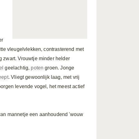
er
te vleugelvlekken, contrasterend met
 zwart. Vrouwtje minder helder
el
geelachtig,
poten
groen. Jonge
eept
. Vliegt gewoonlijk laag, met vrij
borgen levende vogel, het meest actief
p van mannetje een aanhoudend 'wouw