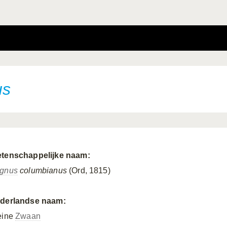
us
tenschappelijke naam:
gnus
columbianus
(Ord, 1815)
derlandse naam:
eine
Zwaan