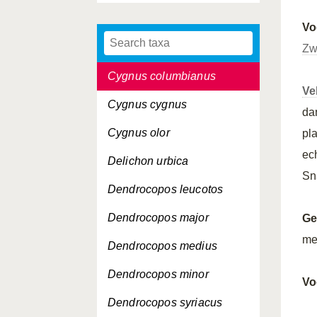
Cuculus canorus
Vo
Cyanopica cyanus
Zw
Cygnus columbianus
Ve
Cygnus cygnus
da
Cygnus olor
pl
ec
Delichon urbica
Sn
Dendrocopos leucotos
Dendrocopos major
Ge
me
Dendrocopos medius
Dendrocopos minor
Vo
Dendrocopos syriacus