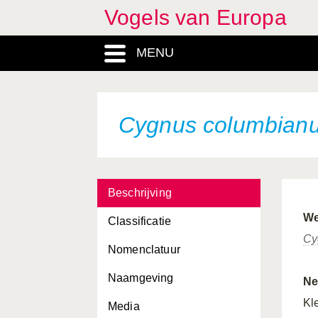
Vogels van Europa
Columba livia
MENU
Columba oenas
Columba palumbus
Coracias garrulus
Cygnus columbian
Corvus corax
Corvus cornix
Beschrijving
Corvus corone
We
Classificatie
Corvus frugilegus
Cy
Nomenclatuur
Corvus monedula
Naamgeving
Coturnix coturnix
Ne
Kl
Media
Crex crex