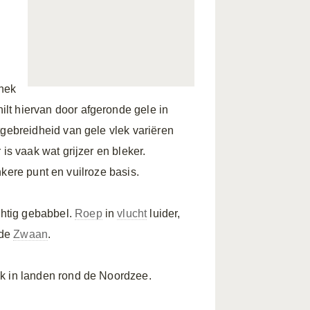
 nek
ilt hiervan door afgeronde gele in
tgebreidheid van gele vlek variëren
is vaak wat grijzer en bleker.
kere punt en vuilroze basis.
htig gebabbel.
Roep
in
vlucht
luider,
lde
Zwaan
.
jk in landen rond de Noordzee.