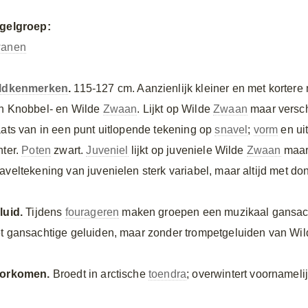
gelgroep:
anen
ldkenmerken
.
115-127 cm. Aanzienlijk kleiner en met kortere
n Knobbel- en Wilde
Zwaan
. Lijkt op Wilde
Zwaan
maar versch
aats van in een punt uitlopende tekening op
snavel
;
vorm
en ui
hter.
Poten
zwart.
Juveniel
lijkt op juveniele Wilde
Zwaan
maar 
aveltekening van juvenielen sterk variabel, maar altijd met don
luid.
Tijdens
fourageren
maken groepen een muzikaal gansac
t gansachtige geluiden, maar zonder trompetgeluiden van Wi
orkomen.
Broedt in arctische
toendra
; overwintert voornameli