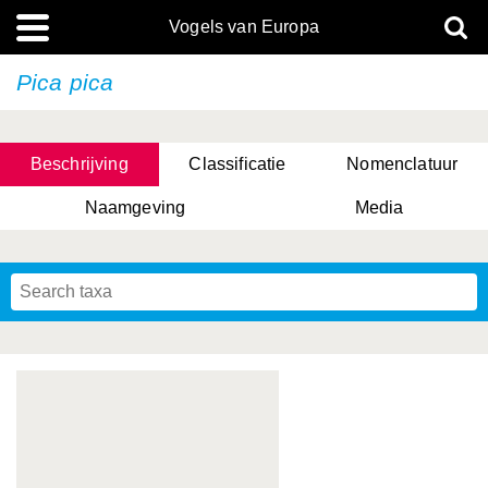
Vogels van Europa
Pica pica
Beschrijving
Classificatie
Nomenclatuur
Naamgeving
Media