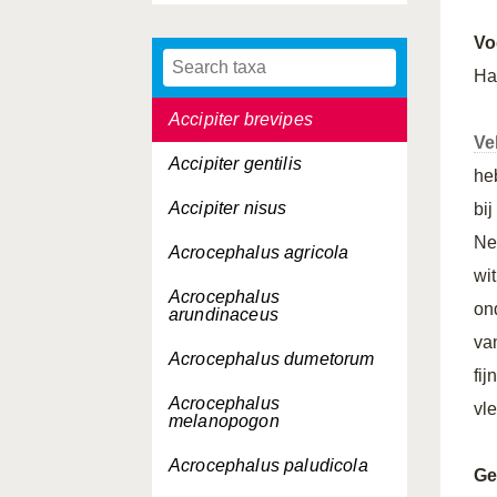
Vo
Ha
Accipiter brevipes
Ve
Accipiter gentilis
he
Accipiter nisus
bi
Ne
Acrocephalus agricola
wi
Acrocephalus
on
arundinaceus
va
Acrocephalus dumetorum
fi
Acrocephalus
vl
melanopogon
Acrocephalus paludicola
Ge