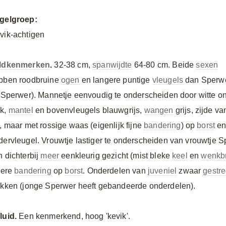
gelgroep:
vik-achtigen
ldkenmerken
.
32-38 cm,
spanwijdte
64-80 cm. Beide
sexen
bben roodbruine
ogen
en langere puntige
vleugels
dan Sperw
j Sperwer). Mannetje eenvoudig te onderscheiden door witte o
k,
mantel
en bovenvleugels blauwgrijs,
wangen
grijs, zijde v
t, maar met rossige waas (eigenlijk fijne
bandering
) op
borst
en
dervleugel. Vrouwtje lastiger te onderscheiden van vrouwtje S
n dichterbij
meer
eenkleurig gezicht (mist bleke
keel
en
wenkb
jnere
bandering
op
borst
. Onderdelen van
juveniel
zwaar
gestre
ekken (jonge Sperwer heeft gebandeerde onderdelen).
luid.
Een kenmerkend, hoog 'kevik'.