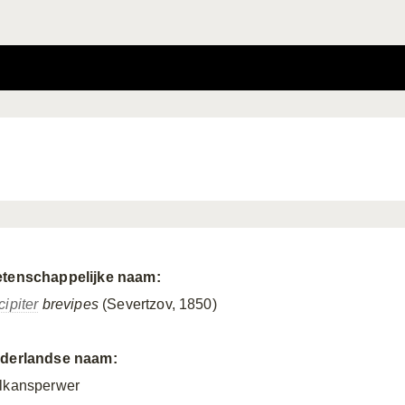
tenschappelijke naam:
cipiter
brevipes
(Severtzov, 1850)
derlandse naam:
lkansperwer