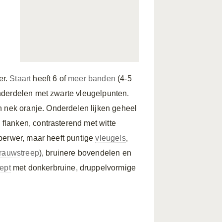
er.
Staart
heeft 6 of
meer
banden
(4-5
nderdelen met zwarte vleugelpunten.
an nek oranje. Onderdelen lijken geheel
 flanken, contrasterend met witte
perwer, maar heeft puntige
vleugels
,
rauwstreep
), bruinere bovendelen en
ept
met donkerbruine, druppelvormige