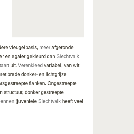
dere vleugelbasis,
meer
afgeronde
eker en egaler gekleurd dan
Slechtvalk
taart
uit.
Verenkleed
variabel, van wit
et brede donker- en lichtgrijze
arsgestreepte flanken. Ongestreepte
in structuur, donker gestreepte
pennen
(juveniele
Slechtvalk
heeft veel