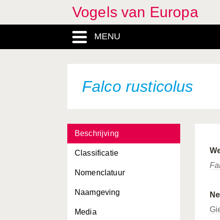
Vogels van Europa
Emberiza melanocephala
MENU
Emberiza pusilla
Emberiza rustica
Emberiza schoeniclus
Falco rusticolus
Eremophila alpestris
Erithacus rubecula
Beschrijving
Estrilda astrild
We
Classificatie
Falco biarmicus
Fa
Nomenclatuur
Falco cherrug
Naamgeving
Falco columbarius
Ne
Gi
Media
Falco eleonorae