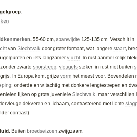
gelgroep:
lken
ldkenmerken
.
55-60 cm,
spanwijdte
125-135 cm. Verschilt in
ucht
van
Slechtvalk
door groter formaat, wat langere
staart
, bre
eugelpunten en iets langzamer
vlucht
. In rust aanmerkelijk bl
 zonder zwarte
snorstreep
;
vleugels
steken in rust niet buiten
s
 grijs. In Europa komt grijze
vorm
het meest voor. Bovendelen m
reping
; onderdelen witachtig met donkere lengtestrepen en dw
venielen lijken op grote juveniele
Slechtvalk
, maar verschillen 
dervleugeldekveren en lichaam, contrasterend met lichte
slag
nder contrast).
luid.
Buiten
broedseizoen
zwijgzaam.