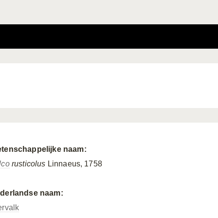
tenschappelijke naam:
lco
rusticolus
Linnaeus, 1758
derlandse naam:
ervalk