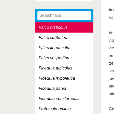
Falco naumanni
Vo
Falco peregrinus
Va
Falco rusticolus
Ve
Falco subbuteo
vl
Falco tinnunculus
vl
en
Falco vespertinus
tot
Ficedula albicollis
st
Ficedula hypoleuca
ju
on
Ficedula parva
mi
Ficedula semitorquata
Fratercula arctica
Ge