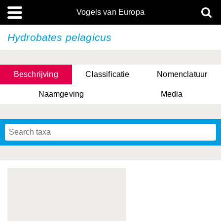
Vogels van Europa
Hydrobates pelagicus
Beschrijving
Classificatie
Nomenclatuur
Naamgeving
Media