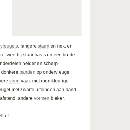
e
vleugels
, langere
staart
en nek, en
en
: twee bij staartbasis en een brede
nderdelen helder en scherp
e donkere
banden
op ondervleugel.
nkere
vorm
vaak met roomkleurige
eugel met zwarte uiteinden aan hand-
 afstand; andere
vormen
bleker.
luit.