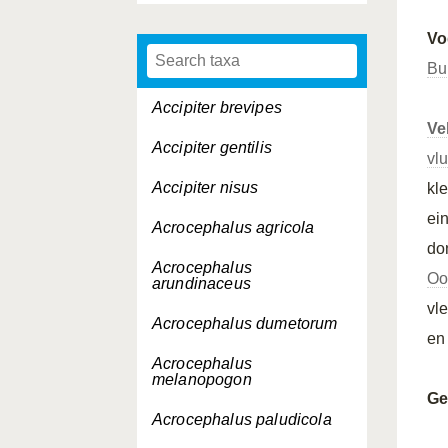
Vo
Bu
Accipiter brevipes
Ve
Accipiter gentilis
vl
Accipiter nisus
kl
ei
Acrocephalus agricola
do
Acrocephalus
Oo
arundinaceus
vl
Acrocephalus dumetorum
e
Acrocephalus
melanopogon
Ge
Acrocephalus paludicola