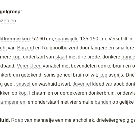
gelgroep:
izerden
ldkenmerken
.
52-60 cm,
spanwijdte
135-150 cm. Verschilt in
ucht
van
Buizerd
en Ruigpootbuizerd door langere en smaller
einere
kop
; onderkant van
staart
met drie brede, donkere
band
ndband.
Verenkleed
variabel met bovendelen donkerbruin en o
nkerbruin getekend, soms geheel bruin of wit;
kop
asgrijs. Dri
g
geel,
snavel
en washuid zwart.
Juveniel
kleed variabel; do
ekken op
kop
; lichaam en onderdekveren donkerbruin, ondervl
n
armpennen
, en onderstaart met vier smalle
banden
op gelijke
luid.
Roep
van mannetje een melancholiek, drielettergrepig gef