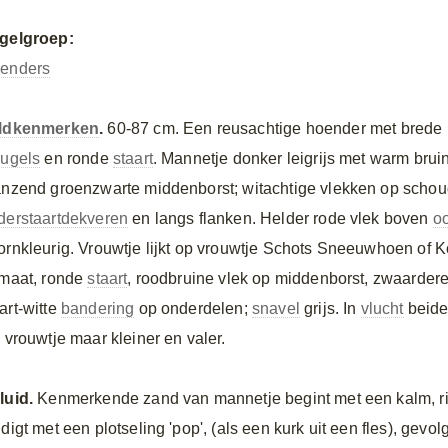
gelgroep:
enders
ldkenmerken
.
60-87 cm. Een reusachtige hoender met brede
eugels
en ronde
staart
. Mannetje donker leigrijs met warm bru
anzend groenzwarte middenborst; witachtige vlekken op schoud
derstaartdekveren
en langs flanken. Helder rode vlek boven
o
ornkleurig. Vrouwtje lijkt op vrouwtje Schots Sneeuwhoen of Ko
rmaat, ronde
staart
, roodbruine vlek op middenborst, zwaarder
art-witte
bandering
op onderdelen;
snavel
grijs. In
vlucht
beid
s vrouwtje maar kleiner en valer.
luid.
Kenmerkende zand van mannetje begint met een kalm, ritmi
digt met een plotseling 'pop', (als een kurk uit een fles), gevo