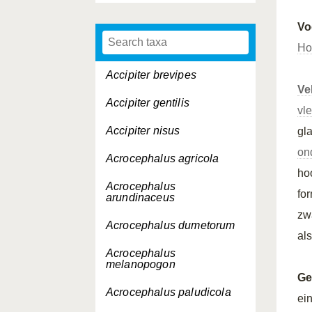
Vo
Ho
Accipiter brevipes
Ve
Accipiter gentilis
vl
Accipiter nisus
gl
on
Acrocephalus agricola
ho
Acrocephalus
fo
arundinaceus
zw
Acrocephalus dumetorum
al
Acrocephalus
melanopogon
Ge
Acrocephalus paludicola
ein