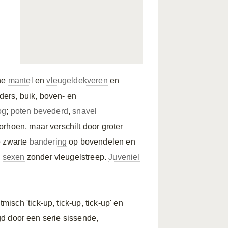
ine
mantel
en
vleugeldekveren
en
ers, buik, boven- en
og
;
poten
bevederd
,
snavel
rhoen, maar verschilt door groter
e zwarte
bandering
op bovendelen en
e
sexen
zonder vleugelstreep.
Juveniel
sch 'tick-up, tick-up, tick-up' en
lgd door een serie sissende,