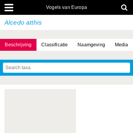
Vogels van Europa
Alcedo atthis
Beschrijving
Classificatie
Naamgeving
Media