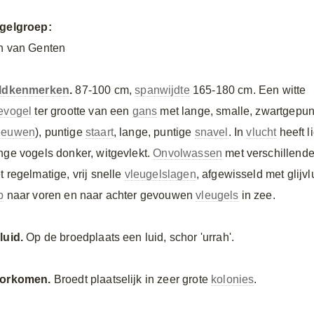
gelgroep:
n van Genten
ldkenmerken
.
87-100 cm,
spanwijdte
165-180 cm. Een witte
evogel
ter grootte van een
gans
met lange, smalle, zwartgepu
euwen
), puntige
staart
, lange, puntige
snavel
. In
vlucht
heeft l
nge vogels donker, witgevlekt.
Onvolwassen
met verschillende 
t regelmatige, vrij snelle
vleugelslagen
, afgewisseld met glijvl
p
naar voren en naar achter gevouwen
vleugels
in zee.
luid.
Op de broedplaats een luid, schor 'urrah'.
orkomen.
Broedt plaatselijk in zeer grote
kolonies
.