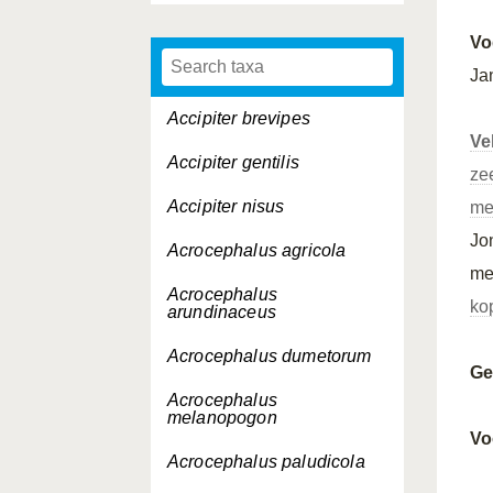
Vo
Ja
Accipiter brevipes
Ve
Accipiter gentilis
ze
Accipiter nisus
me
Jo
Acrocephalus agricola
me
Acrocephalus
ko
arundinaceus
Acrocephalus dumetorum
Ge
Acrocephalus
melanopogon
Vo
Acrocephalus paludicola