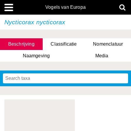
Vogels van Europa
Nycticorax nycticorax
Beschrijving
Classificatie
Nomenclatuur
Naamgeving
Media