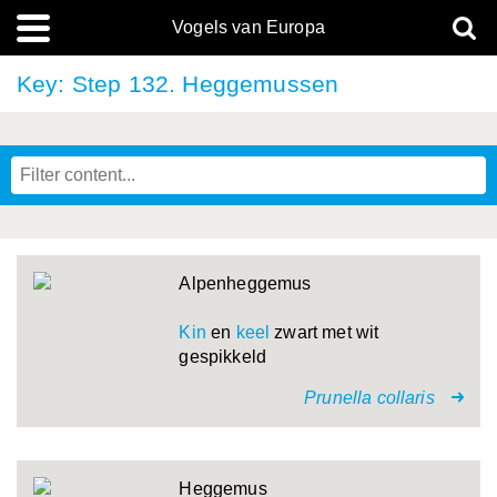
Vogels van Europa
Key: Step 132. Heggemussen
Stap 25. Meeuwen met witte kop en gele of geelgroene snavels
Stap 26. Meeuwen met witte kop en zwart op hun vleugels
Stap 56. Hoenders met rode, naakte huid boven de ogen en gevederde poten
Stap 57. Hoenders met rode, naakte huid boven de ogen, gevederde poten en
Stap 58. Hoenders met rode, naakte huid boven de ogen, gevederde poten en
Stap 59. Hoenders zonder rode, naakte huid boven de ogen en kale poten
Stap 79. Steltlopers met met donkere, groene of gele poten
Stap 81. Steltlopers waarbij de witte stuit niet op de rug doorgaat
Stap 90. Pijlstormvogels, groot, grootte van een Stormmeeuw
Stap 95. Lijsters met lichte onderdelen met donkere vlekken
Stap 99. Karekieten en rietzangers met gestreepte rug, zonder duidelijke
Stap 100. Karekieten en rietzangers met gestreepte rug en duidelijke oogst
Stap 101. Karekieten en rietzangers zonder duidelijke oogstreep
Stap 103. Vinken, kleinere snavel, niet gekruisd of gehaakt
Stap 118. Loofzangers met geel-groene of grijs-groene kruin
Stap 125. Grasmussen met buitenste staartveren met witte tip
Stap 126. Grasmussen met geheel witte buitenste staartveren
Stap 142. Spechten met wit en zwart, groot (grootte van een Zanglijster)
Stap 143. Spechten met wit en zwart, groot, met rode onderstaart dekveren
Alpenheggemus
Kin
en
keel
zwart met wit
gespikkeld
Prunella collaris
Heggemus